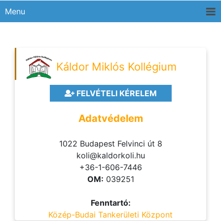
Menu
Káldor Miklós Kollégium
FELVÉTELI KÉRELEM
Adatvédelem
1022 Budapest Felvinci út 8
koli@kaldorkoli.hu
+36-1-606-7446
OM:
039251
Fenntartó:
Közép-Budai Tankerületi Központ