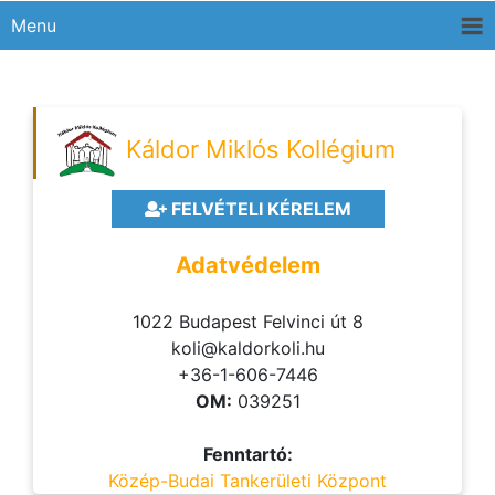
Menu
Káldor Miklós Kollégium
FELVÉTELI KÉRELEM
Adatvédelem
1022 Budapest Felvinci út 8
koli@kaldorkoli.hu
+36-1-606-7446
OM:
039251
Fenntartó:
Közép-Budai Tankerületi Központ