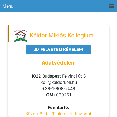
Menu
Káldor Miklós Kollégium
FELVÉTELI KÉRELEM
Adatvédelem
1022 Budapest Felvinci út 8
koli@kaldorkoli.hu
+36-1-606-7446
OM:
039251
Fenntartó:
Közép-Budai Tankerületi Központ