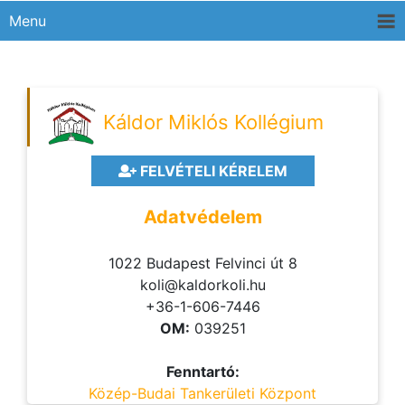
Menu
Káldor Miklós Kollégium
FELVÉTELI KÉRELEM
Adatvédelem
1022 Budapest Felvinci út 8
koli@kaldorkoli.hu
+36-1-606-7446
OM:
039251
Fenntartó:
Közép-Budai Tankerületi Központ