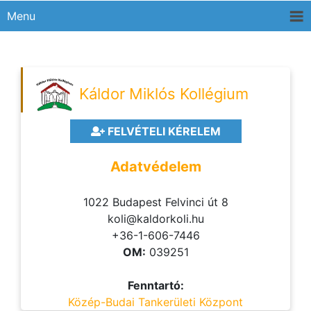
Menu
Káldor Miklós Kollégium
FELVÉTELI KÉRELEM
Adatvédelem
1022 Budapest Felvinci út 8
koli@kaldorkoli.hu
+36-1-606-7446
OM:
039251
Fenntartó:
Közép-Budai Tankerületi Központ