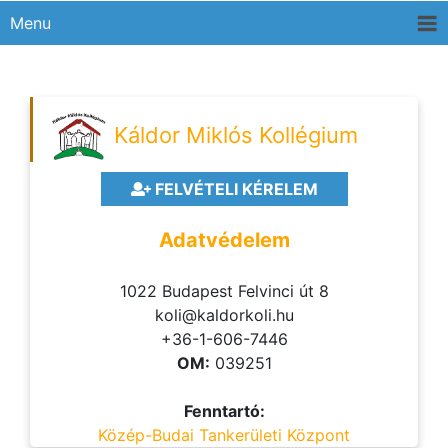
Menu
Káldor Miklós Kollégium
FELVÉTELI KÉRELEM
Adatvédelem
1022 Budapest Felvinci út 8
koli@kaldorkoli.hu
+36-1-606-7446
OM:
039251
Fenntartó:
Közép-Budai Tankerületi Központ