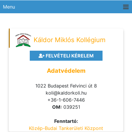
Menu
Káldor Miklós Kollégium
FELVÉTELI KÉRELEM
Adatvédelem
1022 Budapest Felvinci út 8
koli@kaldorkoli.hu
+36-1-606-7446
OM:
039251
Fenntartó:
Közép-Budai Tankerületi Központ