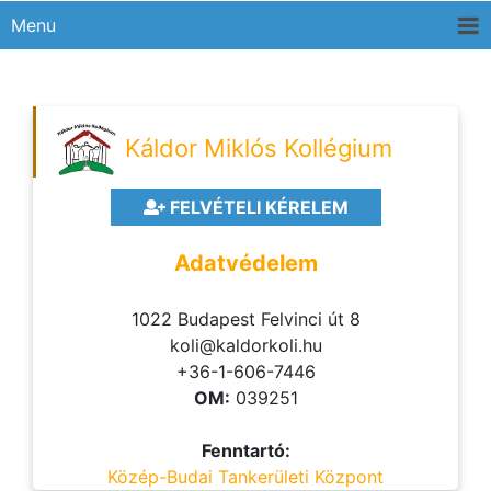
Menu
Káldor Miklós Kollégium
FELVÉTELI KÉRELEM
Adatvédelem
1022 Budapest Felvinci út 8
koli@kaldorkoli.hu
+36-1-606-7446
OM:
039251
Fenntartó:
Közép-Budai Tankerületi Központ