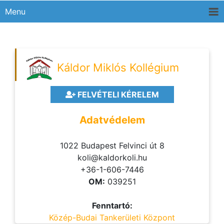
Menu
Káldor Miklós Kollégium
FELVÉTELI KÉRELEM
Adatvédelem
1022 Budapest Felvinci út 8
koli@kaldorkoli.hu
+36-1-606-7446
OM:
039251
Fenntartó:
Közép-Budai Tankerületi Központ