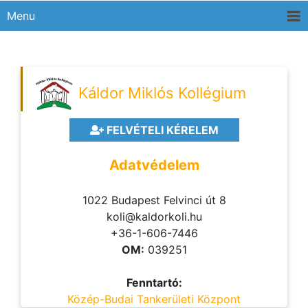
Menu
Káldor Miklós Kollégium
FELVÉTELI KÉRELEM
Adatvédelem
1022 Budapest Felvinci út 8
koli@kaldorkoli.hu
+36-1-606-7446
OM:
039251
Fenntartó:
Közép-Budai Tankerületi Központ