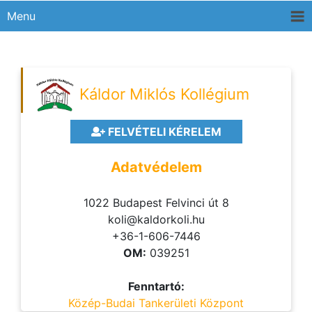
Menu
Káldor Miklós Kollégium
FELVÉTELI KÉRELEM
Adatvédelem
1022 Budapest Felvinci út 8
koli@kaldorkoli.hu
+36-1-606-7446
OM:
039251
Fenntartó:
Közép-Budai Tankerületi Központ