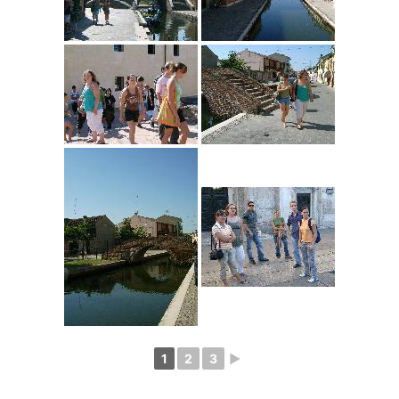
1
2
3
►