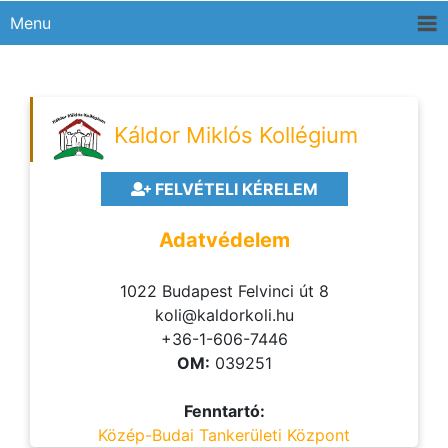
Menu
Káldor Miklós Kollégium
FELVÉTELI KÉRELEM
Adatvédelem
1022 Budapest Felvinci út 8
koli@kaldorkoli.hu
+36-1-606-7446
OM:
039251
Fenntartó:
Közép-Budai Tankerületi Központ