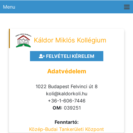
Menu
Káldor Miklós Kollégium
FELVÉTELI KÉRELEM
Adatvédelem
1022 Budapest Felvinci út 8
koli@kaldorkoli.hu
+36-1-606-7446
OM:
039251
Fenntartó:
Közép-Budai Tankerületi Központ