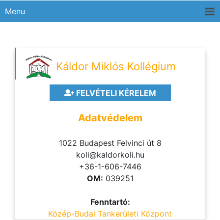
Menu
Káldor Miklós Kollégium
FELVÉTELI KÉRELEM
Adatvédelem
1022 Budapest Felvinci út 8
koli@kaldorkoli.hu
+36-1-606-7446
OM:
039251
Fenntartó:
Közép-Budai Tankerületi Központ