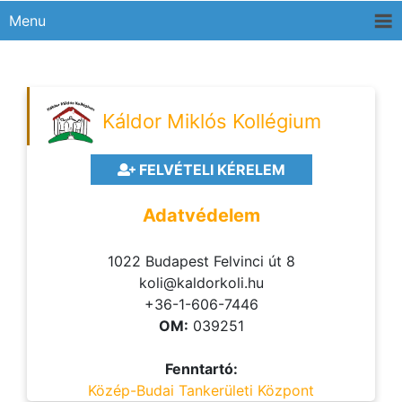
Menu
Káldor Miklós Kollégium
FELVÉTELI KÉRELEM
Adatvédelem
1022 Budapest Felvinci út 8
koli@kaldorkoli.hu
+36-1-606-7446
OM:
039251
Fenntartó:
Közép-Budai Tankerületi Központ