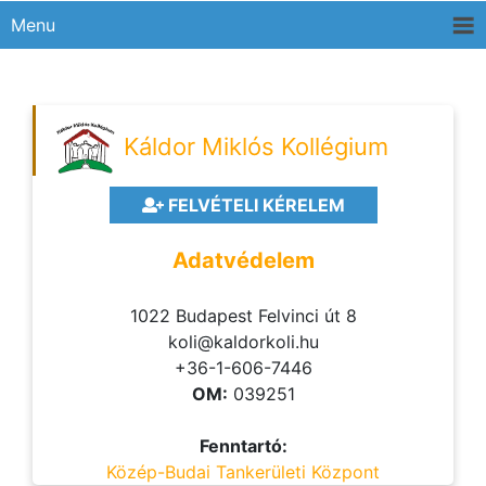
Menu
Káldor Miklós Kollégium
FELVÉTELI KÉRELEM
Adatvédelem
1022 Budapest Felvinci út 8
koli@kaldorkoli.hu
+36-1-606-7446
OM:
039251
Fenntartó:
Közép-Budai Tankerületi Központ