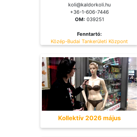
koli@kaldorkoli.hu
+36-1-606-7446
OM:
039251
Fenntartó:
Közép-Budai Tankerületi Központ
Kollektív 2026 május