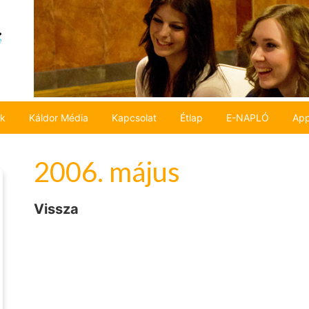
ok
Káldor Média
Kapcsolat
Étlap
E-NAPLÓ
App
2006. május
Vissza