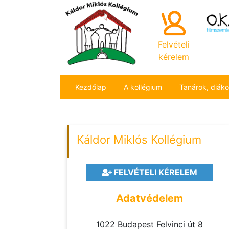
Felvételi
kérelem
Kezdőlap
A kollégium
Tanárok, diák
Káldor Miklós Kollégium
FELVÉTELI KÉRELEM
Adatvédelem
1022 Budapest Felvinci út 8