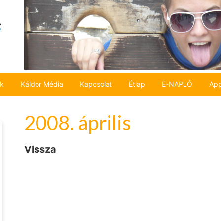
ok
Káldor Média
Kapcsolat
Étlap
E-NAPLÓ
App
2008. április
Vissza