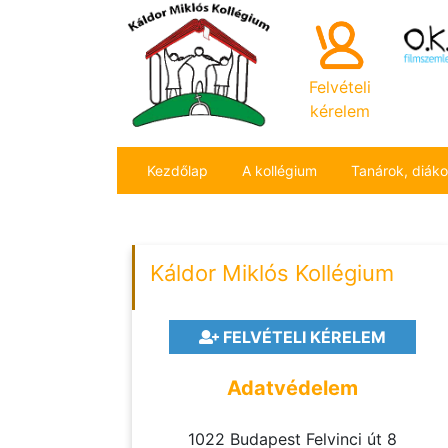
Felvételi
kérelem
Kezdőlap
A kollégium
Tanárok, diák
Káldor Miklós Kollégium
FELVÉTELI KÉRELEM
Adatvédelem
1022 Budapest Felvinci út 8