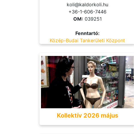
koli@kaldorkoli.hu
+36-1-606-7446
OM:
039251
Fenntartó:
Közép-Budai Tankerületi Központ
Kollektív 2026 május