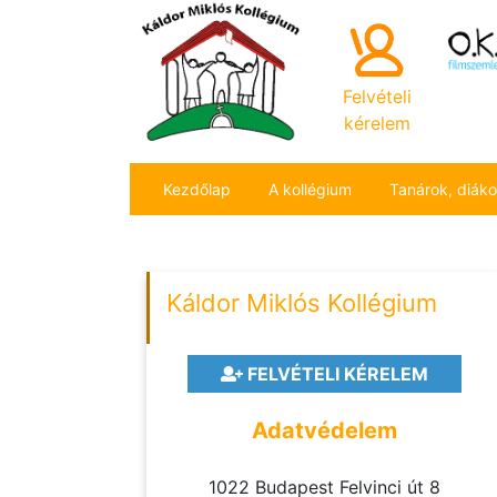
Felvételi
kérelem
Kezdőlap
A kollégium
Tanárok, diák
Káldor Miklós Kollégium
FELVÉTELI KÉRELEM
Adatvédelem
1022 Budapest Felvinci út 8