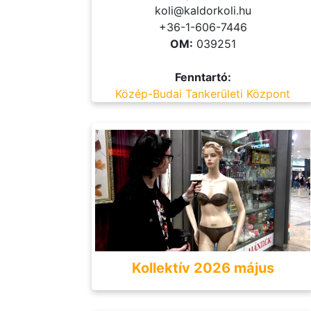
koli@kaldorkoli.hu
+36-1-606-7446
OM:
039251
Fenntartó:
Közép-Budai Tankerületi Központ
Kollektív 2026 május