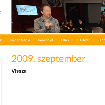
ok
Káldor Média
Kapcsolat
Étlap
E-NAPLÓ
App
2009. szeptember
Vissza