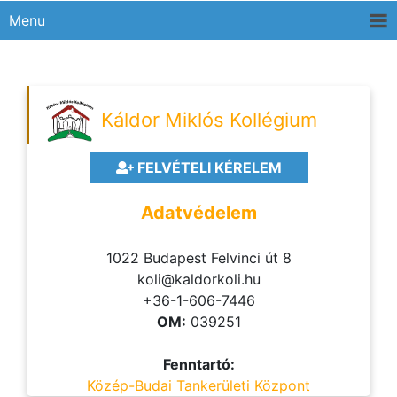
Menu
Káldor Miklós Kollégium
FELVÉTELI KÉRELEM
Adatvédelem
1022 Budapest Felvinci út 8
koli@kaldorkoli.hu
+36-1-606-7446
OM:
039251
Fenntartó:
Közép-Budai Tankerületi Központ