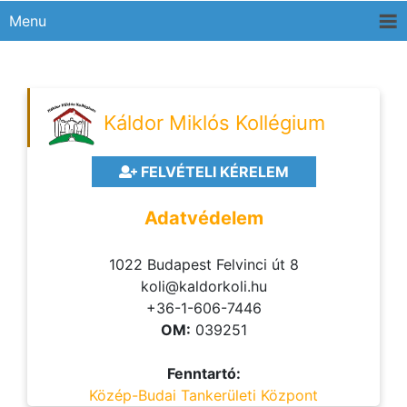
Menu
Káldor Miklós Kollégium
FELVÉTELI KÉRELEM
Adatvédelem
1022 Budapest Felvinci út 8
koli@kaldorkoli.hu
+36-1-606-7446
OM:
039251
Fenntartó:
Közép-Budai Tankerületi Központ