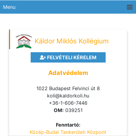
Menu
Káldor Miklós Kollégium
FELVÉTELI KÉRELEM
Adatvédelem
1022 Budapest Felvinci út 8
koli@kaldorkoli.hu
+36-1-606-7446
OM:
039251
Fenntartó:
Közép-Budai Tankerületi Központ