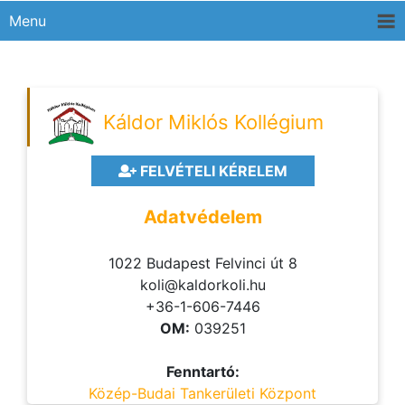
Menu
Káldor Miklós Kollégium
FELVÉTELI KÉRELEM
Adatvédelem
1022 Budapest Felvinci út 8
koli@kaldorkoli.hu
+36-1-606-7446
OM:
039251
Fenntartó:
Közép-Budai Tankerületi Központ