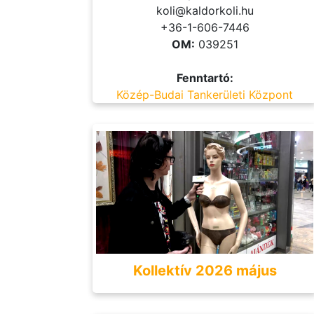
koli@kaldorkoli.hu
+36-1-606-7446
OM:
039251
Fenntartó:
Közép-Budai Tankerületi Központ
Kollektív 2026 május