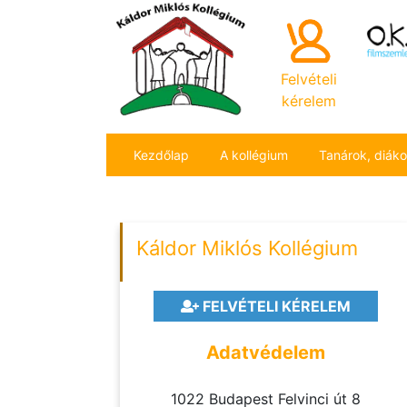
Felvételi
kérelem
Kezdőlap
A kollégium
Tanárok, diák
Káldor Miklós Kollégium
FELVÉTELI KÉRELEM
Adatvédelem
1022 Budapest Felvinci út 8