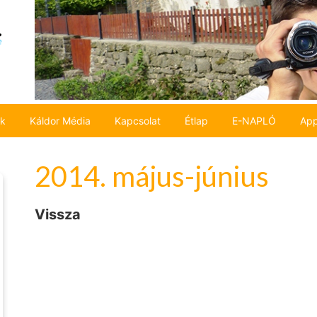
ok
Káldor Média
Kapcsolat
Étlap
E-NAPLÓ
App
2014. május-június
Vissza