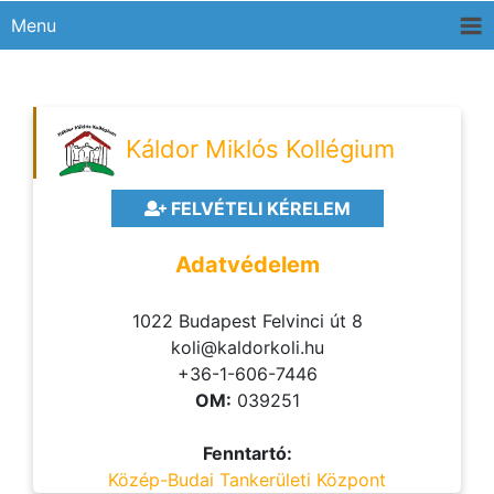
Menu
Káldor Miklós Kollégium
FELVÉTELI KÉRELEM
Adatvédelem
1022 Budapest Felvinci út 8
koli@kaldorkoli.hu
+36-1-606-7446
OM:
039251
Fenntartó:
Közép-Budai Tankerületi Központ