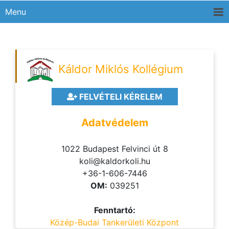
Menu
Káldor Miklós Kollégium
FELVÉTELI KÉRELEM
Adatvédelem
1022 Budapest Felvinci út 8
koli@kaldorkoli.hu
+36-1-606-7446
OM:
039251
Fenntartó:
Közép-Budai Tankerületi Központ