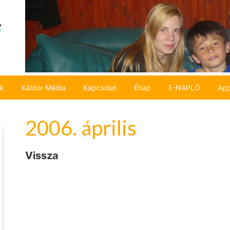
ok
Káldor Média
Kapcsolat
Étlap
E-NAPLÓ
App
2006. április
Vissza