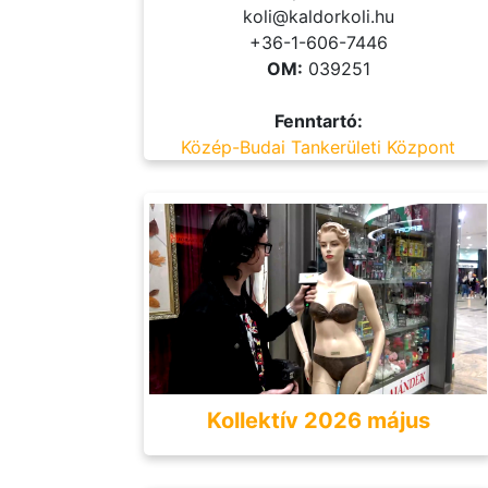
koli@kaldorkoli.hu
+36-1-606-7446
OM:
039251
Fenntartó:
Közép-Budai Tankerületi Központ
Kollektív 2026 május