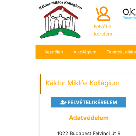
Felvételi
kérelem
Kezdőlap
A kollégium
Tanárok, diák
Káldor Miklós Kollégium
FELVÉTELI KÉRELEM
Adatvédelem
1022 Budapest Felvinci út 8