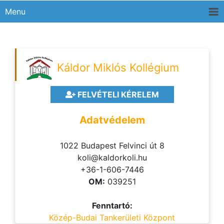
Menu
Káldor Miklós Kollégium
FELVÉTELI KÉRELEM
Adatvédelem
1022 Budapest Felvinci út 8
koli@kaldorkoli.hu
+36-1-606-7446
OM:
039251
Fenntartó:
Közép-Budai Tankerületi Központ