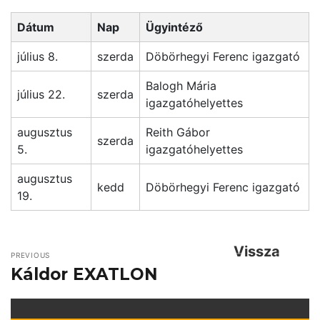
Dátum
Nap
Ügyintéző
július 8.
szerda
Döbörhegyi Ferenc igazgató
Balogh Mária
július 22.
szerda
igazgatóhelyettes
augusztus
Reith Gábor
szerda
5.
igazgatóhelyettes
augusztus
kedd
Döbörhegyi Ferenc igazgató
19.
Vissza
PREVIOUS
Káldor EXATLON