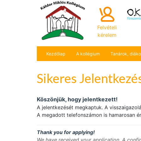
Felvételi
kérelem
Kezdőlap
A kollégium
Tanárok, diák
Sikeres Jelentkezé
Köszönjük, hogy jelentkezett!
A jelentkezését megkaptuk. A visszaigazolá
A megadott telefonszámon is hamarosan ért
Thank you for applying!
We have received your application. A confi