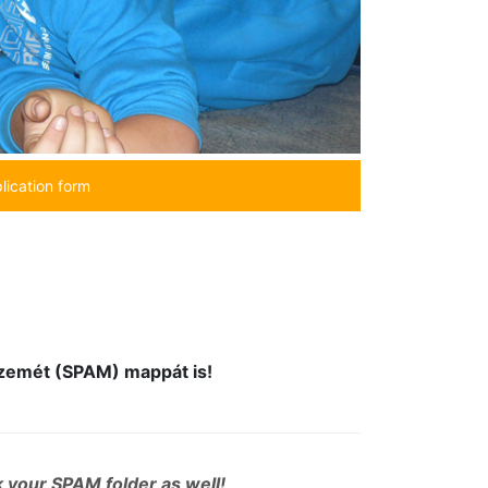
lication form
lszemét (SPAM) mappát is!
 your SPAM folder as well!