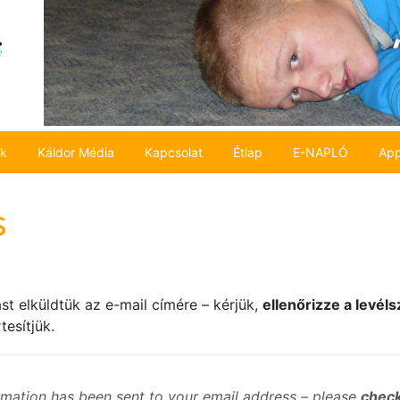
ok
Káldor Média
Kapcsolat
Étlap
E-NAPLÓ
App
s
st elküldtük az e-mail címére – kérjük,
ellenőrizze a levé
esítjük.
rmation has been sent to your email address – please
check