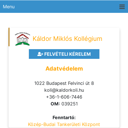
Menu
Káldor Miklós Kollégium
FELVÉTELI KÉRELEM
Adatvédelem
1022 Budapest Felvinci út 8
koli@kaldorkoli.hu
+36-1-606-7446
OM:
039251
Fenntartó:
Közép-Budai Tankerületi Központ