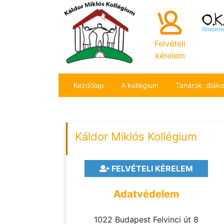
Felvételi
kérelem
Kezdőlap
A kollégium
Tanárok, diák
Káldor Miklós Kollégium
FELVÉTELI KÉRELEM
Adatvédelem
1022 Budapest Felvinci út 8