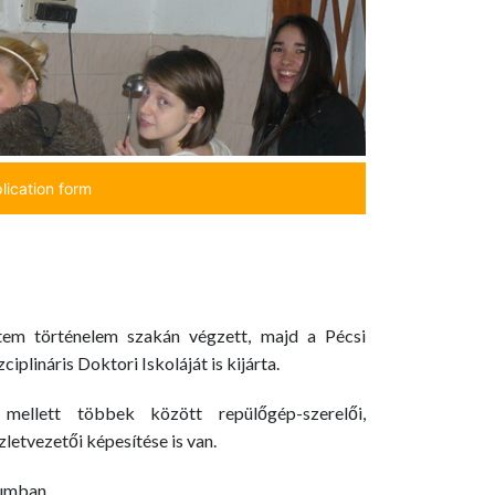
lication form
em történelem szakán végzett, majd a Pécsi
lináris Doktori Iskoláját is kijárta.
mellett többek között repülőgép-szerelői,
letvezetői képesítése is van.
iumban.