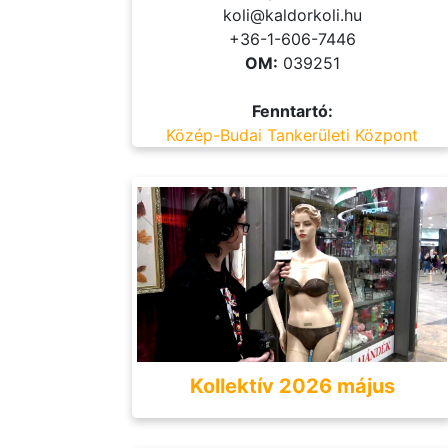
koli@kaldorkoli.hu
+36-1-606-7446
OM:
039251
Fenntartó:
Közép-Budai Tankerületi Központ
Kollektív 2026 május