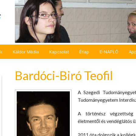
ok
Káldor Média
Kapcsolat
Étlap
E-NAPLÓ
App
Bardóci-Biró Teofil
A Szegedi Tudományegyet
Tudományegyetem Interdiszcip
A történész végzettség 
életmentői és vendéglátós üz
2011 óta dolgozik a kollég