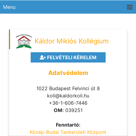
Menu
Káldor Miklós Kollégium
FELVÉTELI KÉRELEM
Adatvédelem
1022 Budapest Felvinci út 8
koli@kaldorkoli.hu
+36-1-606-7446
OM:
039251
Fenntartó:
Közép-Budai Tankerületi Központ