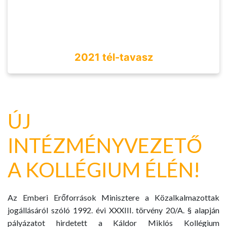
2021 tél-tavasz
ÚJ
INTÉZMÉNYVEZETŐ
A KOLLÉGIUM ÉLÉN!
Az Emberi Erőforrások Minisztere a Közalkalmazottak
jogállásáról szóló 1992. évi XXXIII. törvény 20/A. § alapján
pályázatot hirdetett a Káldor Miklós Kollégium