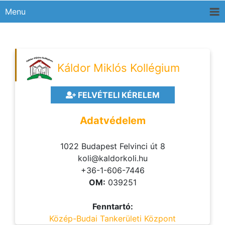
Menu
Káldor Miklós Kollégium
FELVÉTELI KÉRELEM
Adatvédelem
1022 Budapest Felvinci út 8
koli@kaldorkoli.hu
+36-1-606-7446
OM:
039251
Fenntartó:
Közép-Budai Tankerületi Központ