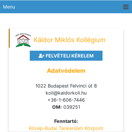
Menu
Káldor Miklós Kollégium
FELVÉTELI KÉRELEM
Adatvédelem
1022 Budapest Felvinci út 8
koli@kaldorkoli.hu
+36-1-606-7446
OM:
039251
Fenntartó:
Közép-Budai Tankerületi Központ