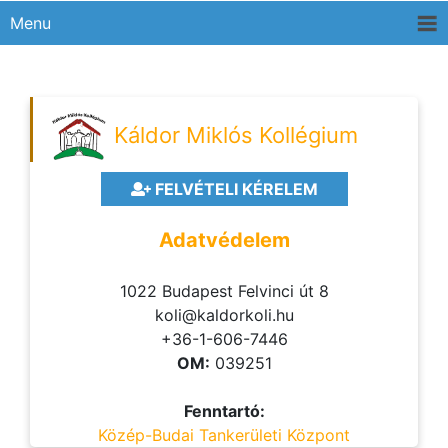
Menu
Káldor Miklós Kollégium
FELVÉTELI KÉRELEM
Adatvédelem
1022 Budapest Felvinci út 8
koli@kaldorkoli.hu
+36-1-606-7446
OM:
039251
Fenntartó:
Közép-Budai Tankerületi Központ