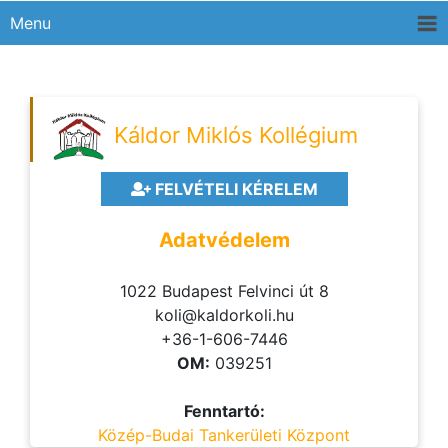
Menu
Káldor Miklós Kollégium
FELVÉTELI KÉRELEM
Adatvédelem
1022 Budapest Felvinci út 8
koli@kaldorkoli.hu
+36-1-606-7446
OM:
039251
Fenntartó:
Közép-Budai Tankerületi Központ