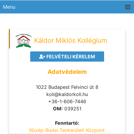
Menu
Káldor Miklós Kollégium
FELVÉTELI KÉRELEM
Adatvédelem
1022 Budapest Felvinci út 8
koli@kaldorkoli.hu
+36-1-606-7446
OM:
039251
Fenntartó:
Közép-Budai Tankerületi Központ