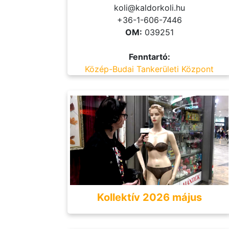
koli@kaldorkoli.hu
+36-1-606-7446
OM:
039251
Fenntartó:
Közép-Budai Tankerületi Központ
Kollektív 2026 május