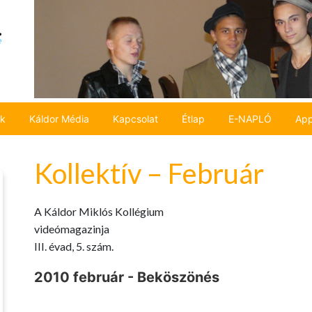
ok
Káldor Média
Kapcsolat
Étlap
E-NAPLÓ
App
Kollektív – Február
A Káldor Miklós Kollégium
videómagazinja
III. évad, 5. szám.
2010 február - Beköszönés