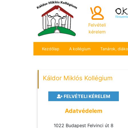
Felvételi
kérelem
Kezdőlap
A kollégium
Tanárok, diák
Káldor Miklós Kollégium
FELVÉTELI KÉRELEM
Adatvédelem
1022 Budapest Felvinci út 8