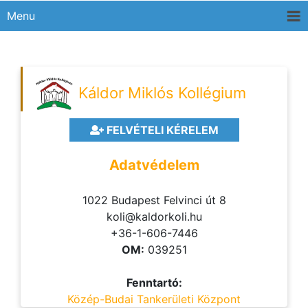
Menu
Káldor Miklós Kollégium
FELVÉTELI KÉRELEM
Adatvédelem
1022 Budapest Felvinci út 8
koli@kaldorkoli.hu
+36-1-606-7446
OM:
039251
Fenntartó:
Közép-Budai Tankerületi Központ