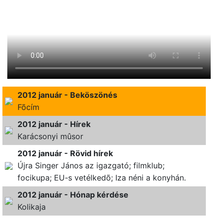
2012 január - Beköszönés
Fõcím
2012 január - Hírek
Karácsonyi mûsor
2012 január - Rövid hírek
Újra Singer János az igazgató; filmklub;
focikupa; EU-s vetélkedõ; Iza néni a konyhán.
2012 január - Hónap kérdése
Kolikaja