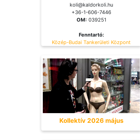
koli@kaldorkoli.hu
+36-1-606-7446
OM:
039251
Fenntartó:
Közép-Budai Tankerületi Központ
Kollektív 2026 május