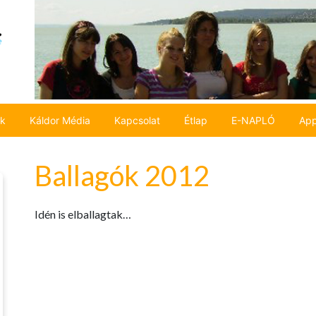
ok
Káldor Média
Kapcsolat
Étlap
E-NAPLÓ
App
Ballagók 2012
Idén is elballagtak…