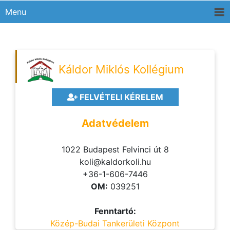
Menu
Káldor Miklós Kollégium
FELVÉTELI KÉRELEM
Adatvédelem
1022 Budapest Felvinci út 8
koli@kaldorkoli.hu
+36-1-606-7446
OM:
039251
Fenntartó:
Közép-Budai Tankerületi Központ