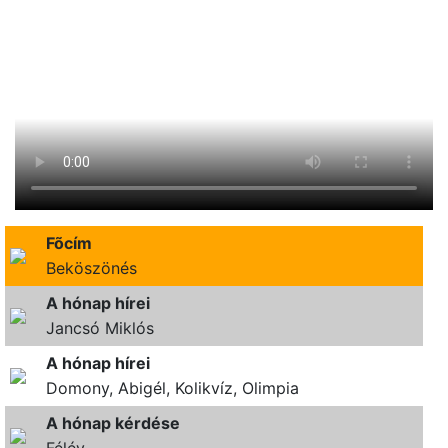
Fõcím
Beköszönés
A hónap hírei
Jancsó Miklós
A hónap hírei
Domony, Abigél, Kolikvíz, Olimpia
A hónap kérdése
Félév