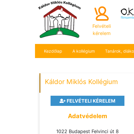
Felvételi
kérelem
Kezdőlap
A kollégium
Tanárok, diák
Káldor Miklós Kollégium
FELVÉTELI KÉRELEM
Adatvédelem
1022 Budapest Felvinci út 8