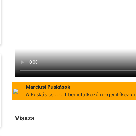
Márciusi Puskások
A Puskás csoport bemutatkozó megemlékezö 
Vissza