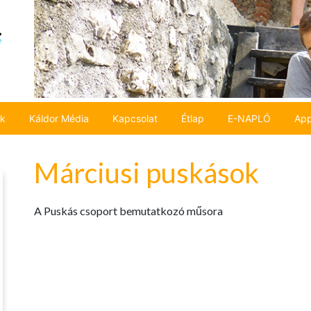
ok
Káldor Média
Kapcsolat
Étlap
E-NAPLÓ
App
Márciusi puskások
A Puskás csoport bemutatkozó műsora