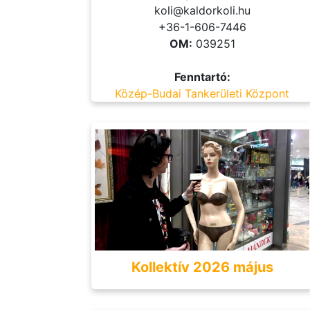
koli@kaldorkoli.hu
+36-1-606-7446
OM:
039251
Fenntartó:
Közép-Budai Tankerületi Központ
Kollektív 2026 május