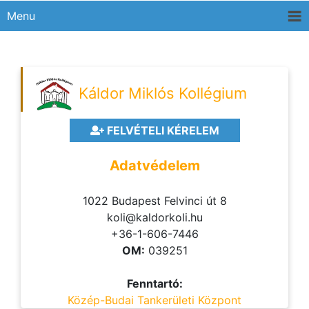
Menu
Káldor Miklós Kollégium
FELVÉTELI KÉRELEM
Adatvédelem
1022 Budapest Felvinci út 8
koli@kaldorkoli.hu
+36-1-606-7446
OM:
039251
Fenntartó:
Közép-Budai Tankerületi Központ