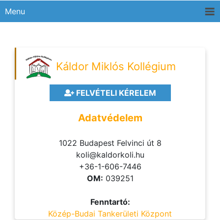
Menu
Káldor Miklós Kollégium
FELVÉTELI KÉRELEM
Adatvédelem
1022 Budapest Felvinci út 8
koli@kaldorkoli.hu
+36-1-606-7446
OM:
039251
Fenntartó:
Közép-Budai Tankerületi Központ