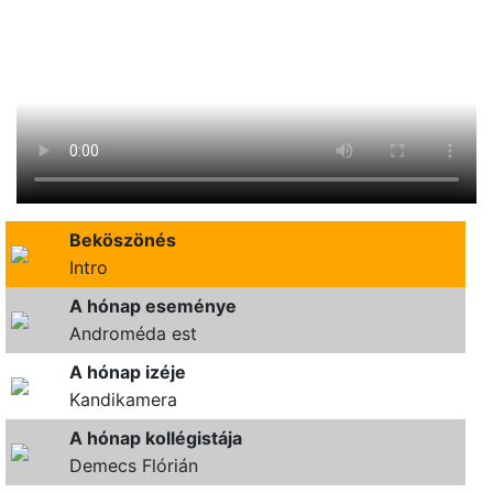
Beköszönés
Intro
A hónap eseménye
Androméda est
A hónap izéje
Kandikamera
A hónap kollégistája
Demecs Flórián