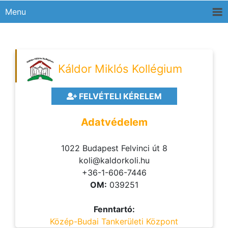
Menu
Káldor Miklós Kollégium
FELVÉTELI KÉRELEM
Adatvédelem
1022 Budapest Felvinci út 8
koli@kaldorkoli.hu
+36-1-606-7446
OM:
039251
Fenntartó:
Közép-Budai Tankerületi Központ