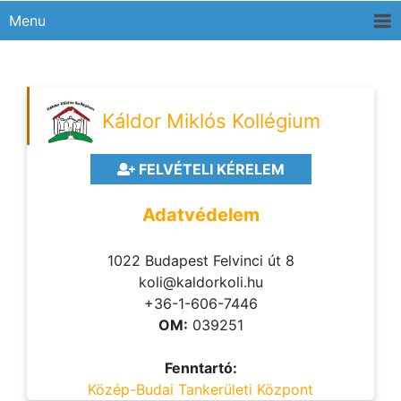
Menu
Káldor Miklós Kollégium
FELVÉTELI KÉRELEM
Adatvédelem
1022 Budapest Felvinci út 8
koli@kaldorkoli.hu
+36-1-606-7446
OM:
039251
Fenntartó:
Közép-Budai Tankerületi Központ