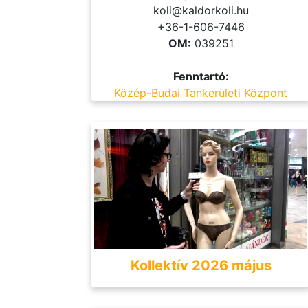
koli@kaldorkoli.hu
+36-1-606-7446
OM:
039251
Fenntartó:
Közép-Budai Tankerületi Központ
Kollektív 2026 május