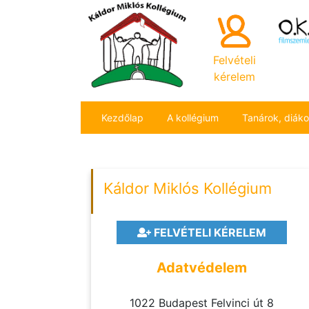
Felvételi
kérelem
Kezdőlap
A kollégium
Tanárok, diák
Káldor Miklós Kollégium
FELVÉTELI KÉRELEM
Adatvédelem
1022 Budapest Felvinci út 8