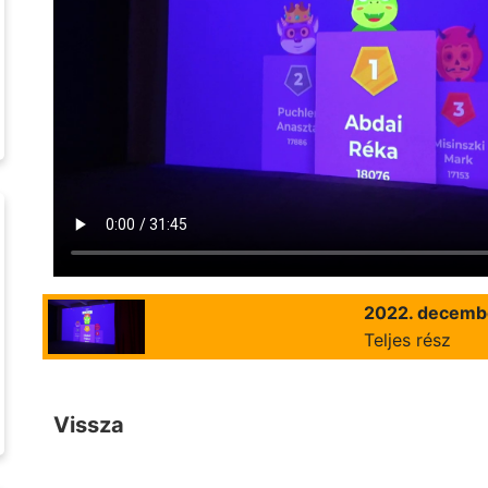
2022. decemb
Teljes rész
Vissza