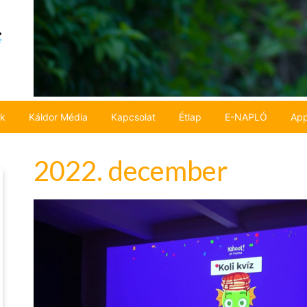
ok
Káldor Média
Kapcsolat
Étlap
E-NAPLÓ
App
2022. december