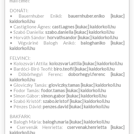
mail címei:
DONÁTI:
• Bauernhuber Enikő:
bauernhuber.eniko [kukac]
kaldorkoli.hu
• Castiglione Ágnes:
casti.agnes [kukac] kaldorkoli.hu
• Szabó Daniella:
szabo.daniella [kukac] kaldorkoli.hu
• Horváth Sándor:
horvathsandor [kukac] kaldorkoli.hu
• Végváriné Balogh Anikó:
baloghaniko [kukac]
kaldorkoli.hu
FELVINCI:
• Kolozsvári Attila:
kolozsvari.attila [kukac] kaldorkoli.hu
• Bardóci-Biró Teofil:
biro.teofil [kukac] kaldorkoli.hu
• Döbörhegyi Ferenc:
doborhegyi.ferenc [kukac]
kaldorkoli.hu
• Gloviczky Tamás:
gloviczky.tamas [kukac] kaldorkoli.hu
• Fodor Tamás:
fodor.tamas [kukac] kaldorkoli.hu
• Simon Gábor:
simon.gabor [kukac] kaldorkoli.hu
• Szabó Kristóf:
szabo.kristof [kukac] kaldorkoli.hu
• Pénzes Dávid:
penzes.david [kukac] kaldorkoli.hu
BAKFARK:
• Balogh Mária:
balogh.maria [kukac] kaldorkoli.hu
• Cservenák Henrietta:
cservenak.henrietta [kukac]
kaldorkoli.hu