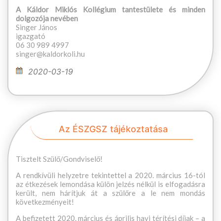
A Káldor Miklós Kollégium tantestülete és minden
dolgozója nevében
Singer János
igazgató
06 30 989 4997
singer@kaldorkoli.hu
2020-03-19
Az ÉSZGSZ tájékoztatása
Tisztelt Szülő/Gondviselő!
A rendkívüli helyzetre tekintettel a 2020. március 16-tól
az étkezések lemondása külön jelzés nélkül is elfogadásra
került, nem hárítjuk át a szülőre a le nem mondás
következményeit!
A befizetett 2020. március és április havi térítési díjak – a