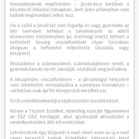
lemondásoknak megfelelően – jóváírásra kerülnek a
következő étkezési hónapban, amit jelen pillanatban nem
tudunk megmondani, mikor lesz.
Ha a szülő a jóváírást nem fogadja el, vagy gyermeke az
idei tanévben befejezi a tanulmányait az adott
köznevelési intézményben (pl. érettségi miatt), kérheti a
befizetett összeg visszafizetését olyan formában,
ahogyan a befizetést teljesítette (átutalás vagy
készpénz).
Átutaláshoz a számlaszámot, számlatulajdonos nevét, a
gyermek/tanuló nevét, iskoláját, osztályát meg kell adnia.
A készpénzes visszafizetésre – a járványügyi helyzetre
való tekintettel, minimalizálva a személyes kontaktust –
várhatóan csak április közepe után kerülhet sor.
Erről a későbbiekbenújra tájékoztatást teszünk közzé.
Kérem a Tisztelt Szülőket, lehetőleg kísérjék figyelemmel
az ÉSZ GSZ honlapját, ahol igyekszünk aktualizálni a
rendelkezésünkre álló információkat.
Létrehoztunk egy központi e-mail címet, ezen az új e-mail
címen keresztül tudnak érdeklődni, információt kérni