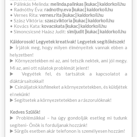
• Pálinkás Melinda:
melinda.palinkas [kukac] kaldorkoli.hu
• Radnóthy Éva:
radnothy.eva [kukac] kaldorkoli.hu
• Vernes Rita:
vernes.rita [kukac] kaldorkoli.hu
• Szász Viktória:
szasz.viktoria [kukac] kaldorkoli.hu
• Kovács Kata:
kovacskata [kukac] kaldorkoli.hu
• Simoncsicsné Haász Judit:
simijudit [kukac] kaldorkoli.hu
Káldorosok! Legyetek kreatívak! Legyetek segítőkészek!
▶️ Írjátok meg, hogy milyen élményeitek vannak ebben a
helyzetben!
▶️ Környezetekben mi az, ami tetszik nektek, ami jól megy.
Mi az, ami ott nálatok problémát jelent!
▶️ Vegyétek fel, és tartsátok a kapcsolatot a
diáktársaitokkal!
▶️ Csináljatok kisfilmeket a környezetetekben, és küldjétek
el nekünk!
▶️ Segítsetek a környezetetekben a rászorulóknak!
Kedves Szülők!
▶️ Problémáikkal – ha úgy gondolják esetleg mi tudunk
segíteni- Önök is forduljanak hozzánk!
▶️ Sürgős esetben akár telefonon is személyesen hozzám!