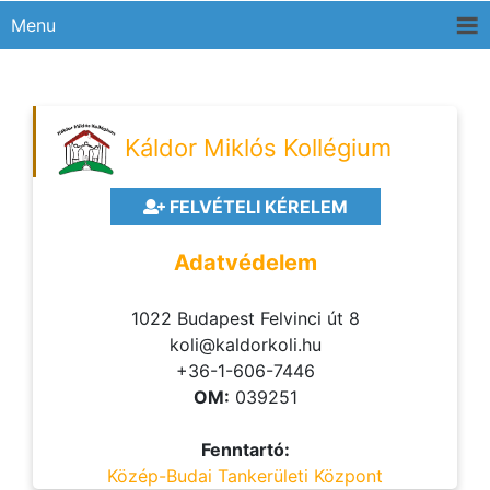
Menu
Káldor Miklós Kollégium
FELVÉTELI KÉRELEM
Adatvédelem
1022 Budapest Felvinci út 8
koli@kaldorkoli.hu
+36-1-606-7446
OM:
039251
Fenntartó:
Közép-Budai Tankerületi Központ